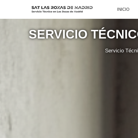
INICIO
Saltar
al
SERVICIO TÉCNI
contenido
Servicio Técn