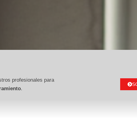
tros profesionales para
S
ramiento
.