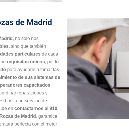
ozas de Madrid
Madrid
, no solo nos
bles
, sino que también
dades particulares
de cada
iene
requisitos únicos
, por lo
ado
para ayudarle a tomar las
imiento de sus sistemas de
operadores capacitados
,
oordinar reparaciones y
 Si busca un servicio de
dude en
contactarnos al 910
 Rozas de Madrid
, garantice
ratura perfecta con el mejor