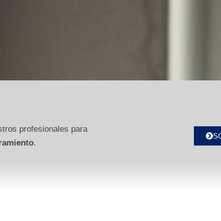
tros profesionales para
S
ramiento
.