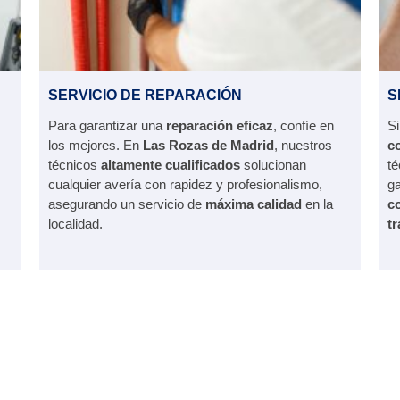
SERVICIO DE REPARACIÓN
S
Para garantizar una
reparación eficaz
, confíe en
Si
los mejores. En
Las Rozas de Madrid
, nuestros
c
técnicos
altamente cualificados
solucionan
té
cualquier avería con rapidez y profesionalismo,
ga
asegurando un servicio de
máxima calidad
en la
c
localidad.
tr