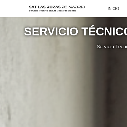
INICIO
Saltar
al
SERVICIO TÉCNI
contenido
Servicio Técn