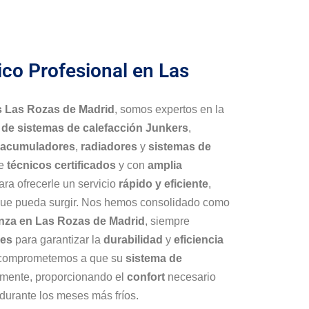
ico Profesional en Las
s Las Rozas de Madrid
, somos expertos en la
 de sistemas de calefacción Junkers
,
acumuladores
,
radiadores
y
sistemas de
de
técnicos certificados
y con
amplia
ra ofrecerle un servicio
rápido y eficiente
,
 que pueda surgir. Nos hemos consolidado como
anza en Las Rozas de Madrid
, siempre
les
para garantizar la
durabilidad
y
eficiencia
 comprometemos a que su
sistema de
amente, proporcionando el
confort
necesario
durante los meses más fríos.