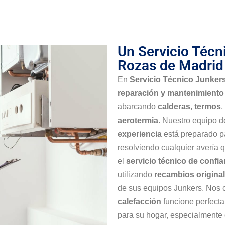
Un Servicio Técn
Rozas de Madrid
En
Servicio Técnico Junker
reparación y mantenimiento
abarcando
calderas
,
termos
,
aerotermia
. Nuestro equipo 
experiencia
está preparado pa
resolviendo cualquier avería
el
servicio técnico de confi
utilizando
recambios origina
de sus equipos Junkers. Nos
calefacción
funcione perfect
para su hogar, especialmente 