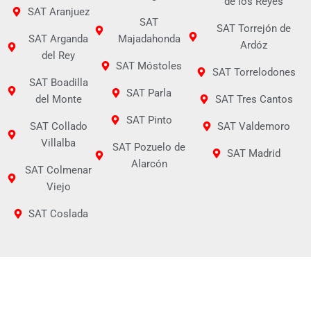
de los Reyes
SAT Aranjuez
SAT
SAT Torrejón de
SAT Arganda
Majadahonda
Ardóz
del Rey
SAT Móstoles
SAT Torrelodones
SAT Boadilla
SAT Parla
del Monte
SAT Tres Cantos
SAT Pinto
SAT Collado
SAT Valdemoro
Villalba
SAT Pozuelo de
SAT Madrid
Alarcón
SAT Colmenar
Viejo
SAT Coslada