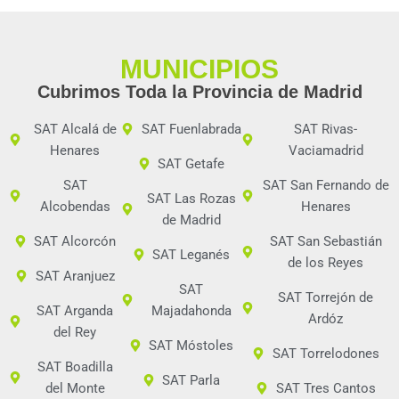
MUNICIPIOS
Cubrimos Toda la Provincia de Madrid
SAT Alcalá de
SAT Fuenlabrada
SAT Rivas-
Henares
Vaciamadrid
SAT Getafe
SAT
SAT San Fernando de
SAT Las Rozas
Alcobendas
Henares
de Madrid
SAT Alcorcón
SAT San Sebastián
SAT Leganés
de los Reyes
SAT Aranjuez
SAT
SAT Torrejón de
SAT Arganda
Majadahonda
Ardóz
del Rey
SAT Móstoles
SAT Torrelodones
SAT Boadilla
SAT Parla
del Monte
SAT Tres Cantos