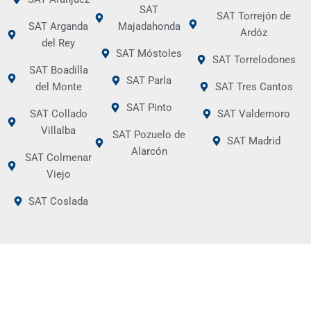
SAT
SAT Torrejón de
SAT Arganda
Majadahonda
Ardóz
del Rey
SAT Móstoles
SAT Torrelodones
SAT Boadilla
SAT Parla
del Monte
SAT Tres Cantos
SAT Pinto
SAT Collado
SAT Valdemoro
Villalba
SAT Pozuelo de
SAT Madrid
Alarcón
SAT Colmenar
Viejo
SAT Coslada